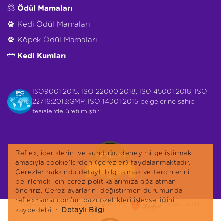
Ödül Mamaları
Kedi Ödül Mamaları
Köpek Ödül Mamaları
Kedi Kumları
ISO9001:2015, ISO 22000:2018, ISO 45001:2018, ISO
22716:2013:GMP, ISO 14001:2015 belgelerine sahip
tesislerde üretilmiştir.
Reflex, içeriklerini ve sunduğu deneyimi geliştirmek
amacıyla cookie'lerden (çerezler) faydalanmaktadır.
Çerezler hakkında detaylı bilgi almak ve tercihlerini
belirlemek için çerez politikalarımıza göz atmanı
öneririz. Çerez ayarlarını değiştirmen durumunda
reflexmama.com’un bazı özellikleri işlevselliğini
Copyright 2021 Reflex. Reflex Bir
markasıdır.
Detaylı Bilgi
kaybedebilir.