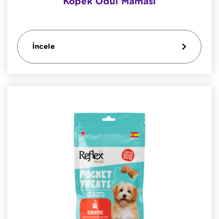
Köpek Ödül Maması
İncele