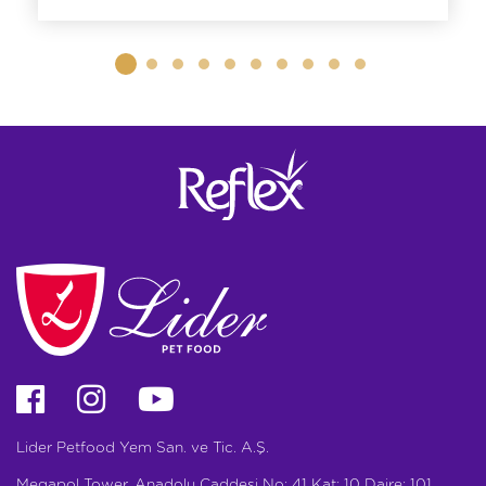
Lider Petfood Yem San. ve Tic. A.Ş.
Megapol Tower, Anadolu Caddesi No: 41 Kat: 10 Daire: 101