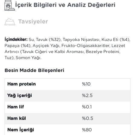
İçerik Bilgileri ve Analiz Değerleri
Tavsiyeler
İçindekiler:
Su, Tavuk (%32), Tapyoka Nişastası, Kuzu Eti (%4),
Papaya (%4), Ayçiçek Yağı, Frukto-Oligasakkaritler, Lezzet
Artırıcı (Tavuk Ciğeri ve Kalbi Aroması, Bezelye Proteini,
Tuz), Somon Yağı.
Besin Madde Bileşenleri
Ham protein
%10
Yağ içeriği
%2.5
Ham lif
%0.1
Ham kül
%0.5
Nem İçeriği
%80