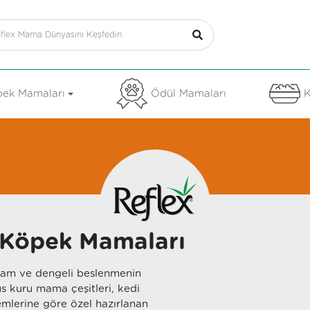
ek Mamaları
Ödül Mamaları
K
e Köpek Mamaları
 tam ve dengeli beslenmenin
us kuru mama çeşitleri, kedi
emlerine göre özel hazırlanan