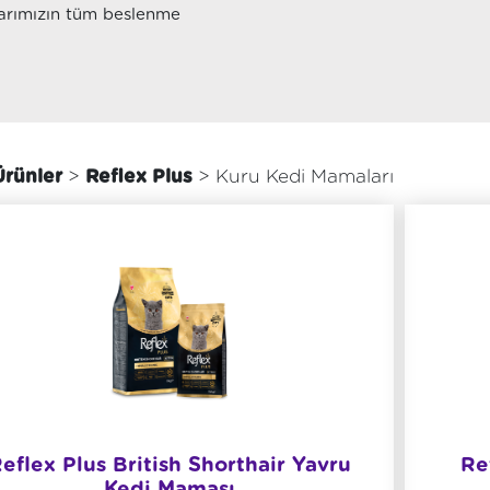
larımızın tüm beslenme
rünler
>
Reflex Plus
> Kuru Kedi Mamaları
eflex Plus British Shorthair Yavru
Re
Kedi Maması