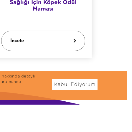
Sağlığı İçin Köpek Ödül
Yet
Maması
İncele
İncel
r hakkında detaylı
n durumunda
Kabul Ediyorum
öpek Mamaları
Ödül Mamaları