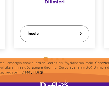
Dilimleri
İncele
irmek amacıyla cookie'lerden (çerezler) faydalanmaktadır. Çerezle
 politikalarımıza göz atmanı öneririz. Çerez ayarlarını değiştirme
Detaylı Bilgi
 kaybedebilir.
Anasayfa
Kedi Mamaları
K