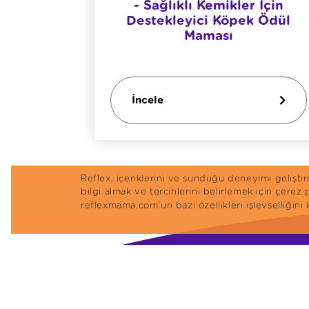
- Sağlıklı Kemikler Için
Destekleyici Köpek Ödül
Maması
İncele
Reflex, içeriklerini ve sunduğu deneyimi gelişt
bilgi almak ve tercihlerini belirlemek için çerez
reflexmama.com’un bazı özellikleri işlevselliğini