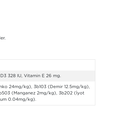
er.
 D3 328 IU, Vitamin E 26 mg.
nko 24mg/kg), 3b103 (Demir 12.5mg/kg),
3b503 (Manganez 2mg/kg), 3b202 (İyot
yum 0.04mg/kg).