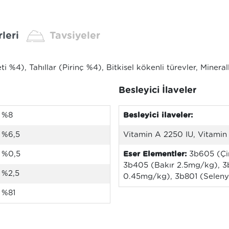
leri
Tavsiyeler
 %4), Tahıllar (Pirinç %4), Bitkisel kökenli türevler, Minerall
Besleyici İlaveler
%8
Besleyici ilaveler:
%6,5
Vitamin A 2250 IU, Vitamin
%0,5
Eser Elementler:
3b605 (Çi
3b405 (Bakır 2.5mg/kg), 
%2,5
0.45mg/kg), 3b801 (Selen
%81