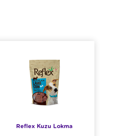
Reflex Kuzu Lokma
Pocket
Sağl