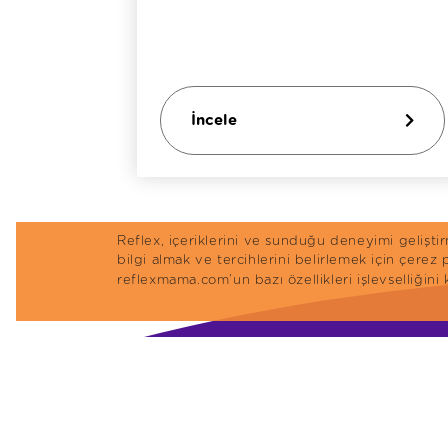
İncele
Reflex, içeriklerini ve sunduğu deneyimi gelişt
bilgi almak ve tercihlerini belirlemek için çerez
reflexmama.com’un bazı özellikleri işlevselliğini