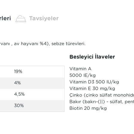
leri
Tavsiyeler
vanı , av hayvanı %4), sebze türevleri.
Besleyici İlaveler
Vitamin A
19%
5000 IE/kg
Vitamin D3 500 IU/kg
4%
Vitamin E 30 mg/kg
4,5%
Çinko (çinko sülfat monohi
Bakır (bakrı-(||) - sülfat, p
30%
Biotin 20 mg/kg