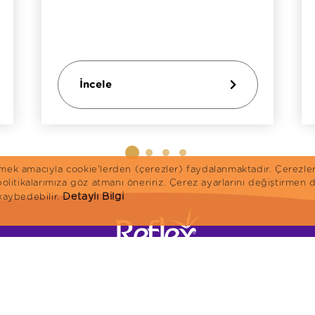
İncele
irmek amacıyla cookie'lerden (çerezler) faydalanmaktadır. Çerezle
 politikalarımıza göz atmanı öneririz. Çerez ayarlarını değiştirme
Detaylı Bilgi
 kaybedebilir.
Anasayfa
Kedi Mamaları
K
Ürünler
Reflex Plus
R