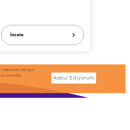
İncele
İncel
r hakkında detaylı
n durumunda
Kabul Ediyorum
öpek Mamaları
Ödül Mamaları
eflex Plus
Kedi Ödül Mamaları