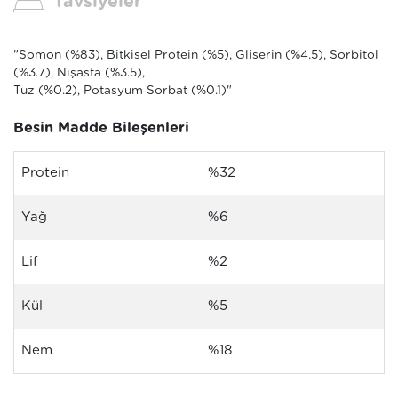
Tavsiyeler
"Somon (%83), Bitkisel Protein (%5), Gliserin (%4.5), Sorbitol
(%3.7), Nişasta (%3.5),
Tuz (%0.2), Potasyum Sorbat (%0.1)"
Besin Madde Bileşenleri
Protein
%32
Yağ
%6
Lif
%2
Kül
%5
Nem
%18