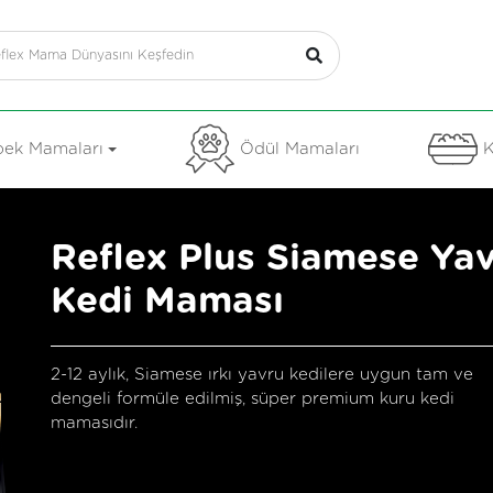
ek Mamaları
Ödül Mamaları
K
Reflex Plus Siamese Ya
Kedi Maması
2-12 aylık, Siamese ırkı yavru kedilere uygun tam ve
dengeli formüle edilmiş, süper premium kuru kedi
mamasıdır.