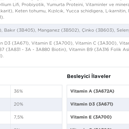
yllium Lifi, Probiyotik, Yumurta Proteini, Vitaminler ve miner
rit), Keten tohumu, Kızılcık, Yucca schidigera, L-karnitin,
).
2), Bakır (3B405), Manganez (3B502), Çinko (3B603), Sele
n D3 (3A671), Vitamin E (3A700), Vitamin C (3A300), Vitam
 B7 (3A831 - 3A - 3A880 Biotin), Vitamin B9 (3A316 Folik As
).
Besleyici İlaveler
36%
Vitamin A (3A672A)
20%
Vitamin D3 (3A671)
7,5%
Vitamin E (3A700)