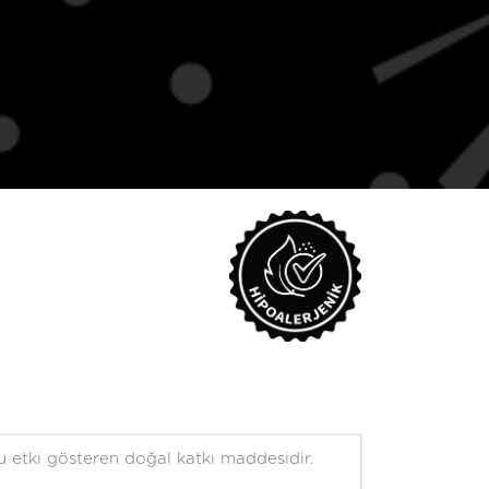
u etki gösteren doğal katkı maddesidir.