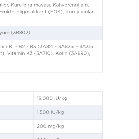
aller, Kuru bira mayası, Kahverengi alg,
 Frukto-oligosakkarit (FOS), Koruyucular -
nyum (3B802).
in B1 - B2 - B3 (3A821 - 3A825i - 3A315
it), Vitamin K3 (3A710), Kolin (3A890),
18,000 IU/kg
1,500 IU/kg
200 mg/kg