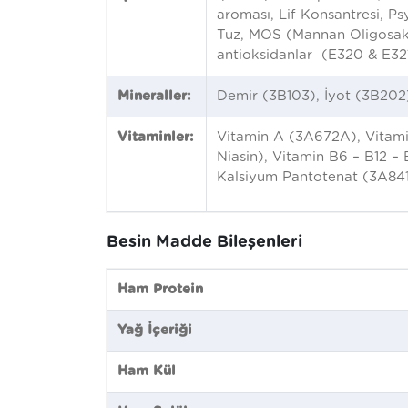
aroması, Lif Konsantresi, Ps
Tuz, MOS (Mannan Oligosakka
antioksidanlar (E320 & E321
Mineraller:
Demir (3B103), İyot (3B20
Vitaminler:
Vitamin A (3A672A), Vitami
Niasin), Vitamin B6 – B12 –
Kalsiyum Pantotenat (3A841
Besin Madde Bileşenleri
Ham Protein
Yağ İçeriği
Ham Kül