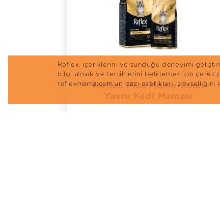
Reflex, içeriklerini ve sunduğu deneyimi gelişt
bilgi almak ve tercihlerini belirlemek için çerez
Somonlu
Reflex Plus Maine Coon
reflexmama.com’un bazı özellikleri işlevselliğini
kli -
Yavru Kedi Maması
lu Çubuk
İncele