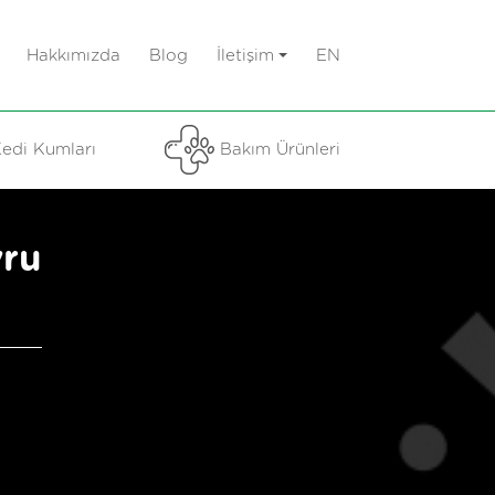
Hakkımızda
Blog
İletişim
EN
edi Kumları
Bakım Ürünleri
vru