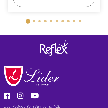
Lider Petfood Yem San. ve Tic. A.Ş.