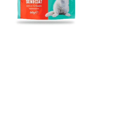
Pocket Treats / Deri Ve Tüy
Bakımı Için Kedi Ödül
Maması
İçerdiği mucizevi krill, biotin ve vitaminler ile tüy ve deri
sağlığına katkıda bulunur.Taurin içeriği sayesinde bağışıklık
sistemini, kalp sağlığını ve görme fonksiyonlarını destekler.