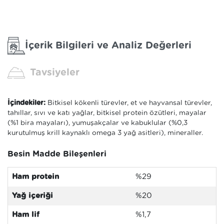
İçerik Bilgileri ve Analiz Değerleri
Tavsiyeler
İçindekiler:
Bitkisel kökenli türevler, et ve hayvansal türevler,
tahıllar, sıvı ve katı yağlar, bitkisel protein özütleri, mayalar
(%1 bira mayaları), yumuşakçalar ve kabuklular (%0,3
kurutulmuş krill kaynaklı omega 3 yağ asitleri), mineraller.
Besin Madde Bileşenleri
Ham protein
%29
Yağ içeriği
%20
Ham lif
%1,7