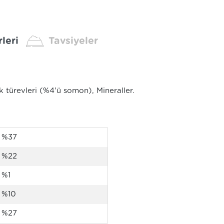
leri
Tavsiyeler
k türevleri (%4'ü somon), Mineraller.
%37
%22
%1
%10
%27