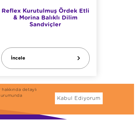
Reflex Kurutulmuş Ördek Etli
Reflex
& Morina Balıklı Dilim
Yet
Sandviçler
İncele
İncel
r hakkında detaylı
n durumunda
Kabul Ediyorum