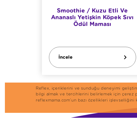
li Çubuk
Smoothie / Kuzu Etli Ve
Ananaslı Yetişkin Köpek Sıvı
Ödül Maması
İncele
Reflex, içeriklerini ve sunduğu deneyimi gelişt
bilgi almak ve tercihlerini belirlemek için çerez
reflexmama.com’un bazı özellikleri işlevselliğini