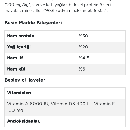
(200 mg/kg), sıvı ve katı yağlar, bitkisel protein özleri,
mayalar, mineraller (%0,6 sodyum heksametafosfat).
Besin Madde Bileşenleri
Ham protein
%30
Yağ içeriği
%20
Ham lif
%4,5
Ham kül
%6
Besleyici İlaveler
Vitaminler:
Vitamin A 6000 IU, Vitamin D3 400 IU, Vitamin E
100 mg.
Antioksidanlar.