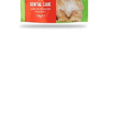
Pocket Treats / Ağız Ve Diş
Sağlığı İçin Köpek Ödül
Maması
Vitamin D3 ve Sodyum heksametafosfat içeriği sayesinde diş
sağlığını destekler. Tartar olumunu önlemeye yardımcı olur.