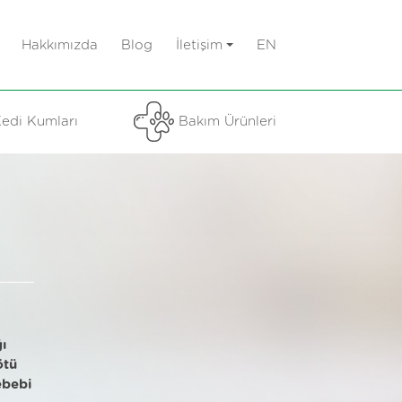
Hakkımızda
Blog
İletişim
EN
edi Kumları
Bakım Ürünleri
ı
ötü
ebebi