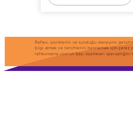
Reflex, içeriklerini ve sunduğu deneyimi gelişt
bilgi almak ve tercihlerini belirlemek için çerez
reflexmama.com’un bazı özellikleri işlevselliğini
Lider Petfood Yem San. ve Tic. A.Ş.