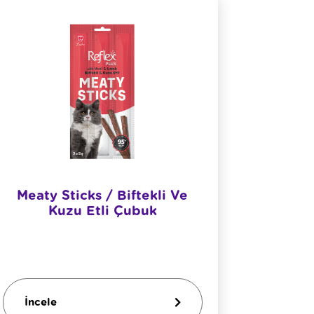
Meaty Sticks / Biftekli Ve
Refle
Kuzu Etli Çubuk
Yet
İncele
İncel