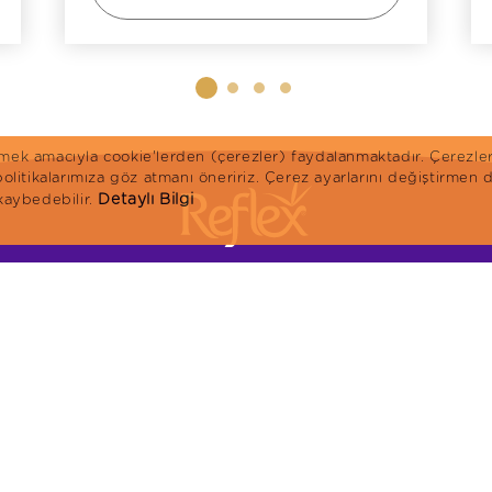
irmek amacıyla cookie'lerden (çerezler) faydalanmaktadır. Çerezle
 politikalarımıza göz atmanı öneririz. Çerez ayarlarını değiştirme
Detaylı Bilgi
 kaybedebilir.
Anasayfa
Kedi Mamaları
K
Ürünler
Reflex Plus
R
Blog
Reflex
R
Hakkımızda
KVKK
İletişim