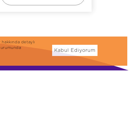
r hakkında detaylı
n durumunda
Kabul Ediyorum
öpek Mamaları
Ödül Mamaları
eflex Plus
Kedi Ödül Mamaları
eflex
Köpek Ödül
Mamaları
Kedi Kumları