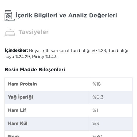
İçerik Bilgileri ve Analiz Değerleri
Tavsiyeler
İçindekiler:
Beyaz etli sarıkanat ton balığı %74.28, Ton balığı
suyu %24.29, Pirinç %1.43.
Besin Madde Bileşenleri
Ham Protein
%18
Yağ İçeriği
%0.3
Ham Lif
%1
Ham Kül
%3
Nem
%80