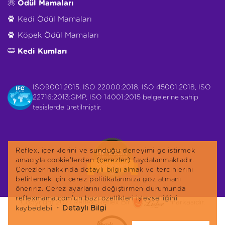
Ödül Mamaları
Kedi Ödül Mamaları
Köpek Ödül Mamaları
Kedi Kumları
ISO9001:2015, ISO 22000:2018, ISO 45001:2018, ISO
22716:2013:GMP, ISO 14001:2015 belgelerine sahip
tesislerde üretilmiştir.
Reflex, içeriklerini ve sunduğu deneyimi geliştirmek
amacıyla cookie'lerden (çerezler) faydalanmaktadır.
Çerezler hakkında detaylı bilgi almak ve tercihlerini
belirlemek için çerez politikalarımıza göz atmanı
öneririz. Çerez ayarlarını değiştirmen durumunda
reflexmama.com’un bazı özellikleri işlevselliğini
Copyright 2021 Reflex. Reflex Bir
markasıdır.
Detaylı Bilgi
kaybedebilir.