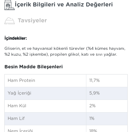
İçerik Bilgileri ve Analiz Değerleri
Tavsiyeler
İçindekiler:
Gliserin, et ve hayvansal kökenli türevler (%4 kümes hayvanı,
%2 kuzu, %2 işkembe), propilen glikol, katı ve sıvı yağlar.
Besin Madde Bileşenleri
Ham Protein
11,7%
Yağ İçeriği
5,9%
Ham Kül
2%
Ham Lif
1%
Nem İçeriği
18%