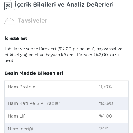
İçerik Bilgileri ve Analiz Değerleri
Tavsiyeler
İçindekiler:
Tahıllar ve sebze türevleri (%2,00 pirinç unu), hayvansal ve
bitkisel yağlar, et ve hayvan kökenli türevler (%2,00 kuzu
unu)
Besin Madde Bileşenleri
Ham Protein
11,70%
Ham Katı ve Sıvı Yağlar
%5,90
Ham Lif
%1,00
Nem İçeriği
24%