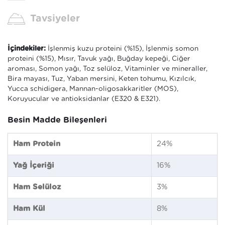
Tavsiyeler
İçindekiler:
İşlenmiş kuzu proteini (%15), İşlenmiş somon
proteini (%15), Mısır, Tavuk yağı, Buğday kepeği, Ciğer
aroması, Somon yağı, Toz selüloz, Vitaminler ve mineraller,
Bira mayası, Tuz, Yaban mersini, Keten tohumu, Kızılcık,
Yucca schidigera, Mannan-oligosakkaritler (MOS),
Koruyucular ve antioksidanlar (E320 & E321).
Besin Madde Bileşenleri
Ham Protein
24%
Yağ İçeriği
16%
Ham Selüloz
3%
Ham Kül
8%