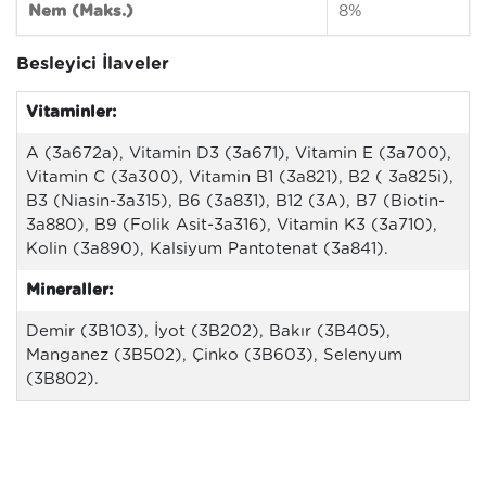
Nem (Maks.)
8%
Besleyici İlaveler
Vitaminler:
A (3a672a), Vitamin D3 (3a671), Vitamin E (3a700),
Vitamin C (3a300), Vitamin B1 (3a821), B2 ( 3a825i),
B3 (Niasin-3a315), B6 (3a831), B12 (3A), B7 (Biotin-
3a880), B9 (Folik Asit-3a316), Vitamin K3 (3a710),
Kolin (3a890), Kalsiyum Pantotenat (3a841).
Mineraller:
Demir (3B103), İyot (3B202), Bakır (3B405),
Manganez (3B502), Çinko (3B603), Selenyum
(3B802).