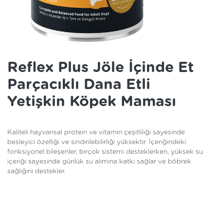
Reflex Plus Jöle İçinde Et
Parçacıklı Dana Etli
Yetişkin Köpek Maması
Kaliteli hayvansal protein ve vitamin çeşitliliği sayesinde
besleyici özelliği ve sindirilebilirliği yüksektir. İçeriğindeki
fonksiyonel bileşenler, birçok sistemi desteklerken, yüksek su
içeriği sayesinde günlük su alımına katkı sağlar ve böbrek
sağlığını destekler.