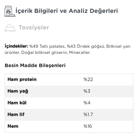
İçerik Bilgileri ve Analiz Değerleri
Tavsiyeler
İçindekiler:
%49 Tatlı patates, %43 Ördek göğsü, Bitkisel yan
ürünler, Doğal bitkisel gliserin, Mineraller.
Besin Madde Bileşenleri
Ham protein
%22
Ham yağ
%3
Ham kül
%4
Ham lif
%1.7
Nem
%16