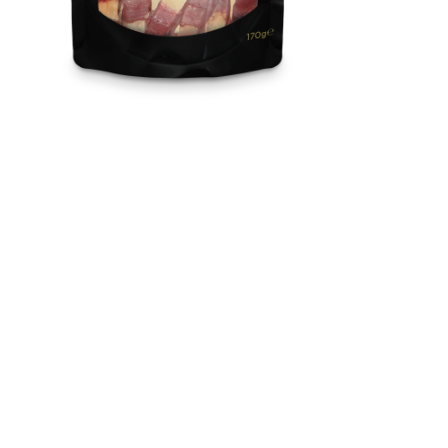
Snackies / Tatlı Patatesli
Ördek Göğsü
Yüksek oranda et ve balık içeriği ile besleyici, tahılsız içeriği ile
sağlıklı, %100 doğal ve lezzetli atıştırmalıklar.