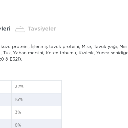
leri
Tavsiyeler
kuzu proteini, İşlenmiş tavuk proteini, Mısır, Tavuk yağı, Mı
sı, Tuz, Yaban mersini, Keten tohumu, Kızılcık, Yucca schidig
20 & E321).
32%
16%
3%
8%