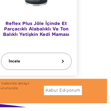
Reflex Plus Jöle İçinde Et
Essen
Parçacıklı Alabalıklı Ve Ton
Tavuk 
Balıklı Yetişkin Kedi Maması
İncele
İncel
r hakkında detaylı
n durumunda
Kabul Ediyorum