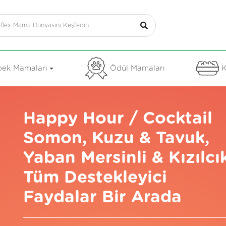
ek Mamaları
Ödül Mamaları
K
Happy Hour / Cocktail
Somon, Kuzu & Tavuk,
Yaban Mersinli & Kızılcı
Tüm Destekleyici
Faydalar Bir Arada