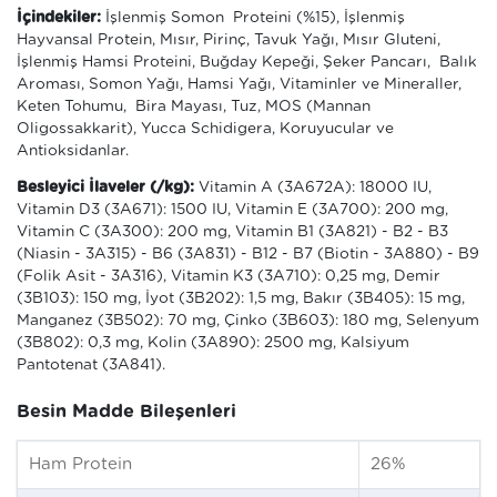
İçindekiler:
İşlenmiş Somon Proteini (%15), İşlenmiş
Hayvansal Protein, Mısır, Pirinç, Tavuk Yağı, Mısır Gluteni,
İşlenmiş Hamsi Proteini, Buğday Kepeği, Şeker Pancarı, Balık
Aroması, Somon Yağı, Hamsi Yağı, Vitaminler ve Mineraller,
Keten Tohumu, Bira Mayası, Tuz, MOS (Mannan
Oligossakkarit), Yucca Schidigera, Koruyucular ve
Antioksidanlar.
Besleyici İlaveler (/kg):
Vitamin A (3A672A): 18000 IU,
Vitamin D3 (3A671): 1500 IU, Vitamin E (3A700): 200 mg,
Vitamin C (3A300): 200 mg, Vitamin B1 (3A821) - B2 - B3
(Niasin - 3A315) - B6 (3A831) - B12 - B7 (Biotin - 3A880) - B9
(Folik Asit - 3A316), Vitamin K3 (3A710): 0,25 mg, Demir
(3B103): 150 mg, İyot (3B202): 1,5 mg, Bakır (3B405): 15 mg,
Manganez (3B502): 70 mg, Çinko (3B603): 180 mg, Selenyum
(3B802): 0,3 mg, Kolin (3A890): 2500 mg, Kalsiyum
Pantotenat (3A841).
Besin Madde Bileşenleri
Ham Protein
26%