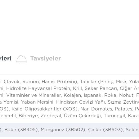
leri
Tavsiyeler
r (Tavuk, Somon, Hamsi Proteini), Tahıllar (Pirinç, Mısır, Y
i, Hidrolize Hayvansal Protein, Krill, Şeker Pancarı, Ciğer A
ni, Vitaminler ve Mineraller, Kolajen, Ispanak, Roka, Nohut
Yemişi, Yaban Mersini, Hindistan Cevizi Yağı, Sızma Zeytiny
S), Ksilo-Oligosakkaritler (XOS), Nar, Domates, Patates, Pa
encefil, Biberiye, Zerdeçal, Üzüm Çekirdeği, Turunçgil, Karan
2), Bakır (3B405), Manganez (3B502), Çinko (3B603), Sele