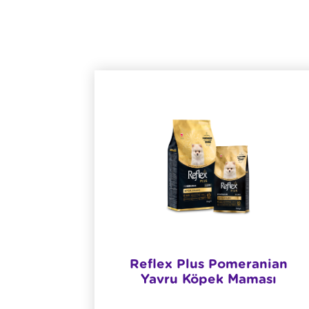
nde Et
​Reflex Plus Pomeranian
Balıklı
Yavru Köpek Maması
ini Ve