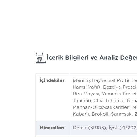
İçerik Bilgileri ve Analiz Değer
İçindekiler:
İşlenmiş Hayvansal Proteinle
Hamsi Yağı), Bezelye Protein
Bira Mayası, Yumurta Protei
Tohumu, Chia Tohumu, Turna 
Mannan-Oligosakkaritler (MO
Kabağı, Brokoli, Sarımsak, Z
Mineraller:
Demir (3B103), İyot (3B20