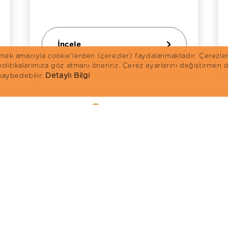
İncele
irmek amacıyla cookie'lerden (çerezler) faydalanmaktadır. Çerezle
 politikalarımıza göz atmanı öneririz. Çerez ayarlarını değiştirme
Detaylı Bilgi
 kaybedebilir.
Anasayfa
Kedi Mamaları
K
Ürünler
Reflex Plus
R