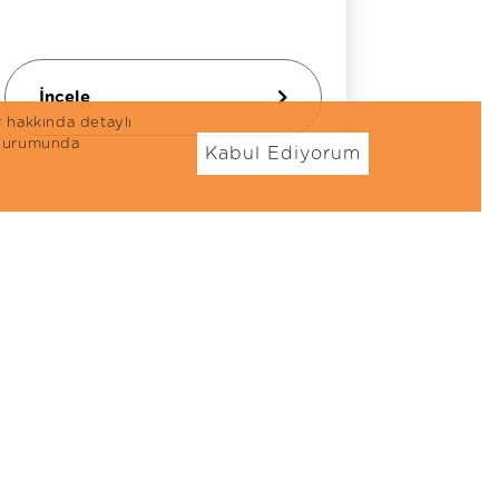
İncele
İncel
r hakkında detaylı
n durumunda
Kabul Ediyorum
öpek Mamaları
Ödül Mamaları
eflex Plus
Kedi Ödül Mamaları