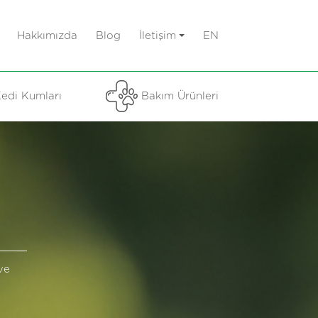
Hakkımızda
Blog
İletişim
EN
edi Kumları
Bakım Ürünleri
ve