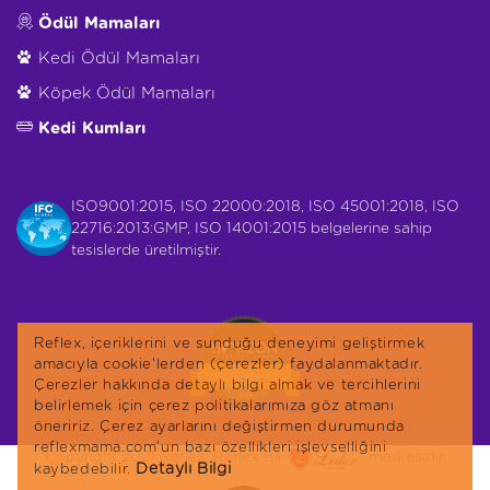
Ödül Mamaları
Kedi Ödül Mamaları
Köpek Ödül Mamaları
Kedi Kumları
ISO9001:2015, ISO 22000:2018, ISO 45001:2018, ISO
22716:2013:GMP, ISO 14001:2015 belgelerine sahip
tesislerde üretilmiştir.
Reflex, içeriklerini ve sunduğu deneyimi geliştirmek
amacıyla cookie'lerden (çerezler) faydalanmaktadır.
Çerezler hakkında detaylı bilgi almak ve tercihlerini
belirlemek için çerez politikalarımıza göz atmanı
öneririz. Çerez ayarlarını değiştirmen durumunda
reflexmama.com’un bazı özellikleri işlevselliğini
Copyright 2021 Reflex. Reflex Bir
markasıdır.
Detaylı Bilgi
kaybedebilir.