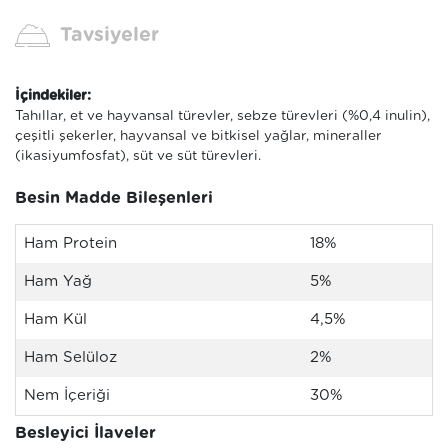
Tavsiyeler
İçindekiler:
Tahıllar, et ve hayvansal türevler, sebze türevleri (%0,4 inulin),
çeşitli şekerler, hayvansal ve bitkisel yağlar, mineraller
(ikasiyumfosfat), süt ve süt türevleri.
Besin Madde Bileşenleri
Ham Protein
18%
Ham Yağ
5%
Ham Kül
4,5%
Ham Selüloz
2%
Nem İçeriği
30%
Besleyici İlaveler