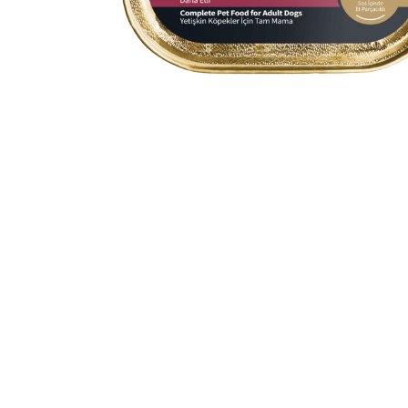
Reflex Plus Sos İçinde Et
Parçacıklı Dana Etli Mini Ve
Irklar Için Yetişkin Köpek M
85 G
Alu-tray; kaliteli hayvansal protein içeriği ve vitamin çeşitliliği ile be
içerdiği fonksiyonler bileşenler ile multisistemik faydaları bulunan
içeriği ile vücudun günlük alması gereken su miktarını desteklerk
sağlığının da korunmasına katkı sağlayan, sindirimi kolay ve lezzet
yaş mamadır.