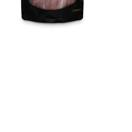
Snackies / Manda Etli
Şeritler
Yüksek oranda et ve balık içeriği ile besleyici, tahılsız içeriği ile
sağlıklı, %100 doğal ve lezzetli atıştırmalıklar.