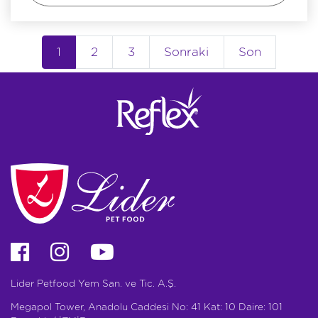
1
2
3
Sonraki
Son
Lider Petfood Yem San. ve Tic. A.Ş.
Megapol Tower, Anadolu Caddesi No: 41 Kat: 10 Daire: 101