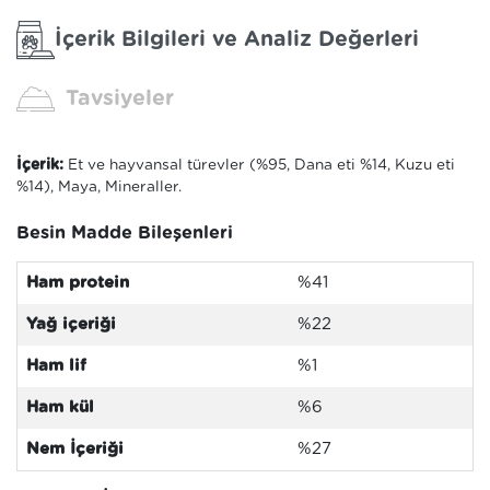
İçerik Bilgileri ve Analiz Değerleri
Tavsiyeler
İçerik:
Et ve hayvansal türevler (%95, Dana eti %14, Kuzu eti
%14), Maya, Mineraller.
Besin Madde Bileşenleri
Ham protein
%41
Yağ içeriği
%22
Ham lif
%1
Ham kül
%6
Nem İçeriği
%27