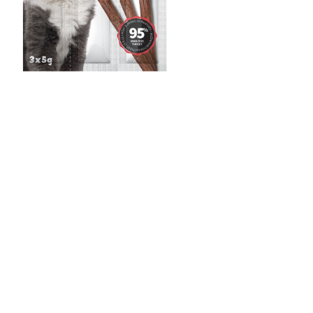
Meaty Sticks / Biftekli Ve
Kuzu Etli Çubuk
Tahılsız, yüksek kaliteli et içeriği ile lezzetli ve besleyici ödül
çubukları.