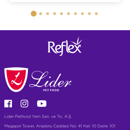
Lider Petfood Yem San. ve Tic. A.Ş.
Megapol Tower, Anadolu Caddesi No: 41 Kat: 10 Daire: 101