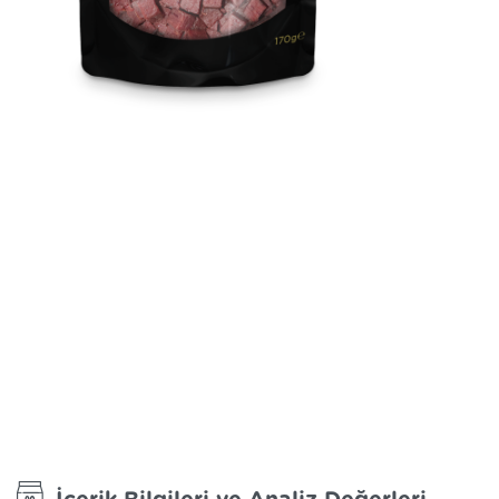
Snackies / Keçi Etli Küpler
Yüksek oranda et ve balık içeriği ile besleyici, tahılsız içeriği ile
sağlıklı, %100 doğal ve lezzetli atıştırmalıklar.