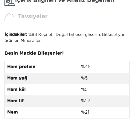
İçerik Bilgileri ve Analiz Değerleri
Tavsiyeler
İçindekiler:
%88 Keçi eti, Doğal bitkisel gliserin, Bitkisel yan
ürünler, Mineraller.
Besin Madde Bileşenleri
Ham protein
%45
Ham yağ
%5
Ham kül
%5
Ham lif
%1.7
Nem
%21