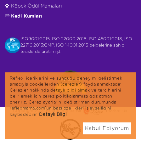
Köpek Ödül Mamaları
Kedi Kumları
ISO9001:2015, ISO 22000:2018, ISO 45001:2018, ISO
22716:2013:GMP, ISO 14001:2015 belgelerine sahip
tesislerde üretilmiştir.
Reflex, içeriklerini ve sunduğu deneyimi geliştirmek
amacıyla cookie'lerden (çerezler) faydalanmaktadır.
Çerezler hakkında detaylı bilgi almak ve tercihlerini
belirlemek için çerez politikalarımıza göz atmanı
öneririz. Çerez ayarlarını değiştirmen durumunda
reflexmama.com’un bazı özellikleri işlevselliğini
Copyright 2021 Reflex. Reflex Bir
markasıdır.
Detaylı Bilgi
kaybedebilir.
Kabul Ediyorum