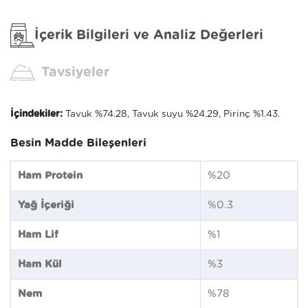
İçerik Bilgileri ve Analiz Değerleri
Tavsiyeler
İçindekiler:
Tavuk %74.28, Tavuk suyu %24.29, Pirinç %1.43.
Besin Madde Bileşenleri
Ham Protein
%20
Yağ İçeriği
%0.3
Ham Lif
%1
Ham Kül
%3
Nem
%78