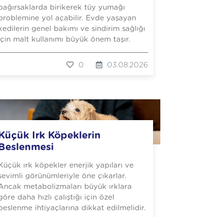
bağırsaklarda birikerek tüy yumağı
problemine yol açabilir. Evde yaşayan
kedilerin genel bakımı ve sindirim sağlığı
için malt kullanımı büyük önem taşır.
0
03.08.2026
Küçük Irk Köpeklerin
Beslenmesi
Küçük ırk köpekler enerjik yapıları ve
sevimli görünümleriyle öne çıkarlar.
Ancak metabolizmaları büyük ırklara
göre daha hızlı çalıştığı için özel
beslenme ihtiyaçlarına dikkat edilmelidir.