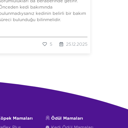
sorumlulukları da beraberinde getirir.
Önceden kedi bakımında
bulunmadıysanız kedinin belirli bir bakım
süreci bulunduğu bilinmelidir.
5
25.12.2025
öpek Mamaları
Ödül Mamaları
eflex Plus
Kedi Ödül Mamaları