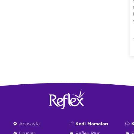
Anasayfa
Kedi Mamaları
K
Ürünler
Reflex Plus
R