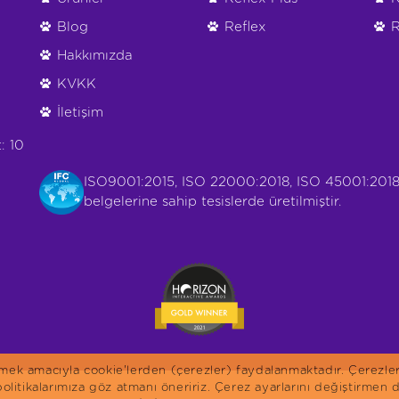
Blog
Reflex
R
Hakkımızda
KVKK
İletişim
: 10
ISO9001:2015, ISO 22000:2018, ISO 45001:2018
belgelerine sahip tesislerde üretilmiştir.
irmek amacıyla cookie'lerden (çerezler) faydalanmaktadır. Çerezle
 politikalarımıza göz atmanı öneririz. Çerez ayarlarını değiştirme