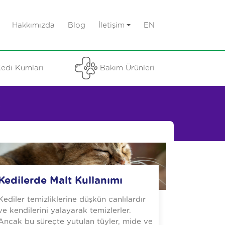
Hakkımızda
Blog
İletişim
EN
edi Kumları
Bakım Ürünleri
A
Kedilerde Malt Kullanımı
Kediler temizliklerine düşkün canlılardır
ve kendilerini yalayarak temizlerler.
Ancak bu süreçte yutulan tüyler, mide ve