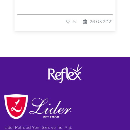
5
26.03.2021
Lider Petfood Yem San. ve Tic. A.Ş.