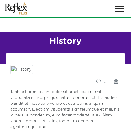
History
0
Tarihçe Lorem ipsum dolor sit amet, ipsum nihil
vituperata in usu, pri quis natum bonorum ut. His audire
blandit et, nostrud vivendo et usu, cu his aliquam
accumsan. Electram vituperata signiferumque et mei, his
id persius ponderum, eum facer moderatius ex. Nam
labores prodesset in. In atomorum ocurreret
signiferumque quo.