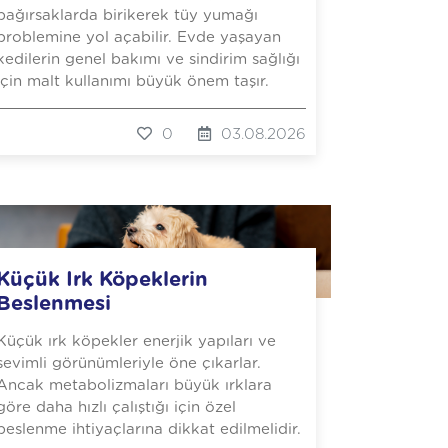
bağırsaklarda birikerek tüy yumağı
problemine yol açabilir. Evde yaşayan
kedilerin genel bakımı ve sindirim sağlığı
için malt kullanımı büyük önem taşır.
0
03.08.2026
Küçük Irk Köpeklerin
Beslenmesi
Küçük ırk köpekler enerjik yapıları ve
sevimli görünümleriyle öne çıkarlar.
Ancak metabolizmaları büyük ırklara
göre daha hızlı çalıştığı için özel
beslenme ihtiyaçlarına dikkat edilmelidir.