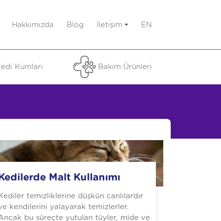
Hakkımızda
Blog
İletişim
EN
edi Kumları
Bakım Ürünleri
Kedilerde Malt Kullanımı
Kediler temizliklerine düşkün canlılardır
ve kendilerini yalayarak temizlerler.
Ancak bu süreçte yutulan tüyler, mide ve