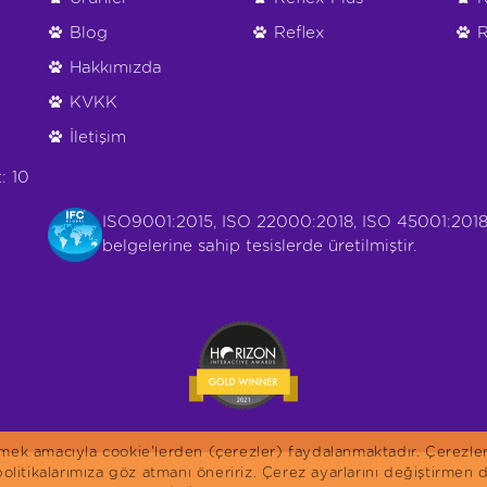
Blog
Reflex
R
Hakkımızda
KVKK
İletişim
: 10
ISO9001:2015, ISO 22000:2018, ISO 45001:2018
belgelerine sahip tesislerde üretilmiştir.
irmek amacıyla cookie'lerden (çerezler) faydalanmaktadır. Çerezle
 politikalarımıza göz atmanı öneririz. Çerez ayarlarını değiştirme