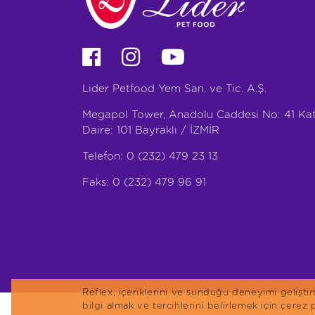
Lider Petfood Yem San. ve Tic. A.Ş.
Megapol Tower, Anadolu Caddesi No: 41 Kat
Daire: 101 Bayraklı / İZMİR
Telefon: 0 (232) 479 23 13
Faks: 0 (232) 479 96 91
Reflex, içeriklerini ve sunduğu deneyimi gelişt
bilgi almak ve tercihlerini belirlemek için çerez