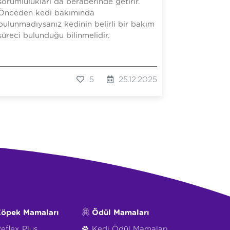
sorumlulukları da beraberinde getirir.
Önceden kedi bakımında
bulunmadıysanız kedinin belirli bir bakım
süreci bulunduğu bilinmelidir.
5
25.12.2025
öpek Mamaları
Ödül Mamaları
eflex Plus
Kedi Ödül Mamaları