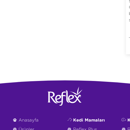
Anasayfa
Kedi Mamaları
K
Ürünler
Reflex Plus
R