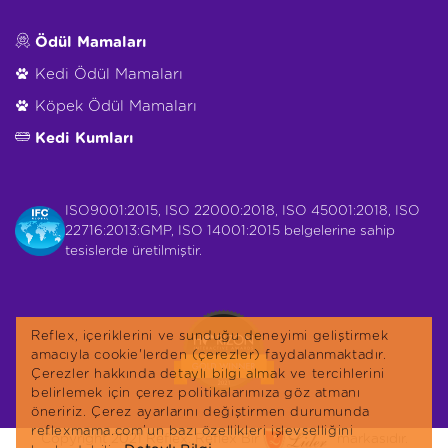
Ödül Mamaları
Kedi Ödül Mamaları
Köpek Ödül Mamaları
Kedi Kumları
ISO9001:2015, ISO 22000:2018, ISO 45001:2018, ISO
22716:2013:GMP, ISO 14001:2015 belgelerine sahip
tesislerde üretilmiştir.
Reflex, içeriklerini ve sunduğu deneyimi geliştirmek
amacıyla cookie'lerden (çerezler) faydalanmaktadır.
Çerezler hakkında detaylı bilgi almak ve tercihlerini
belirlemek için çerez politikalarımıza göz atmanı
öneririz. Çerez ayarlarını değiştirmen durumunda
reflexmama.com’un bazı özellikleri işlevselliğini
Copyright 2021 Reflex. Reflex Bir
markasıdır.