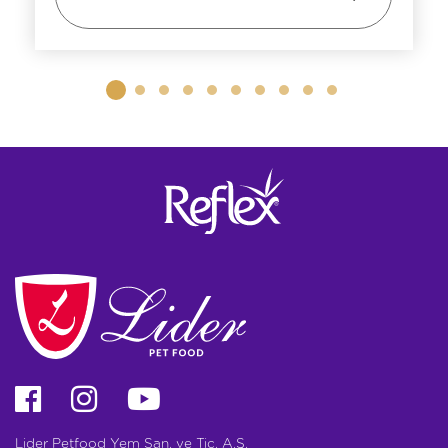
Lider Petfood Yem San. ve Tic. A.Ş.