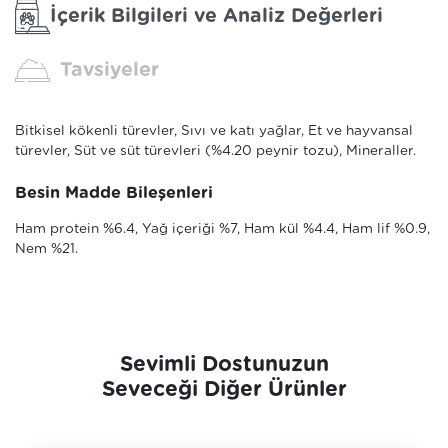
İçerik Bilgileri ve Analiz Değerleri
Tavsiyeler
Bitkisel kökenli türevler, Sıvı ve katı yağlar, Et ve hayvansal
türevler, Süt ve süt türevleri (%4.20 peynir tozu), Mineraller.
Besin Madde Bileşenleri
Ham protein %6.4, Yağ içeriği %7, Ham kül %4.4, Ham lif %0.9,
Nem %21.
Sevimli Dostunuzun
Seveceği Diğer Ürünler