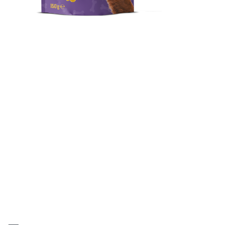
Semi Moist Peynirli Köpek
Ödül Maması
Köpekler için tamamlayıcı mama