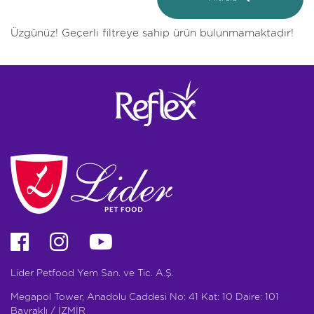
Üzgünüz! Geçerli filtreye sahip ürün bulunmamaktadır!
Lider Petfood Yem San. ve Tic. A.Ş.
Megapol Tower, Anadolu Caddesi No: 41 Kat: 10 Daire: 101
Bayraklı / İZMİR