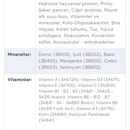
Hidrolize hayvansal protein, Pirinç,
Şeker pancarı, Ciğer aroması, Peynir
altı suyu tozu, Vitaminler ve
mineraller, Ksilo-Oligosakkaritler, Bira
mayası, Keten tohumu, Tuz, Yucca
schidigera, Glukozamin, Kondroitin
sülfat, Koruyucular - antioksidanlar.
Mineraller:
Demir (3B103), İyot (3B202), Bakır
(3B405), Manganez (3B502), Çinko
(3B603), Selenyum (3B802).
Vitaminler:
Vitamin A (3A672A), Vitamin D3 (3A671),
Vitamin E (3A700), Vitamin C (3A300),
Vitamin B1 - B2 - B3 (3A821 - 3A825i -
3A315 Niasin), Vitamin B6 – B12 – B7
(3A831 - 3A - 3A880 Biotin), Vitamin B9
(3A316 Folik Asit), Vitamin K3 (3A710),
Kolin (3A890), Kalsiyum Pantotenat
(3A841).