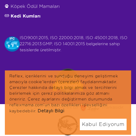
Köpek Ödül Mamaları
Kedi Kumları
ISO9001:2015, ISO 22000:2018, ISO 45001:2018, ISO
22716:2013:GMP, ISO 14001:2015 belgelerine sahip
tesislerde üretilmiştir.
Reflex, içeriklerini ve sunduğu deneyimi geliştirmek
amacıyla cookie'lerden (çerezler) faydalanmaktadır.
Çerezler hakkında detaylı bilgi almak ve tercihlerini
belirlemek için çerez politikalarımıza göz atmanı
öneririz. Çerez ayarlarını değiştirmen durumunda
reflexmama.com’un bazı özellikleri işlevselliğini
Copyright 2021 Reflex. Reflex Bir
markasıdır.
Detaylı Bilgi
kaybedebilir.
Kabul Ediyorum