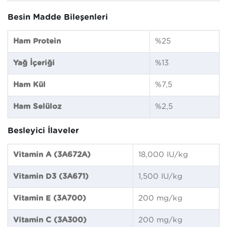
Besin Madde Bileşenleri
Ham Protein
%25
Yağ İçeriği
%13
Ham Kül
%7,5
Ham Selüloz
%2,5
Besleyici İlaveler
Vitamin A (3A672A)
18,000 IU/kg
Vitamin D3 (3A671)
1,500 IU/kg
Vitamin E (3A700)
200 mg/kg
Vitamin C (3A300)
200 mg/kg