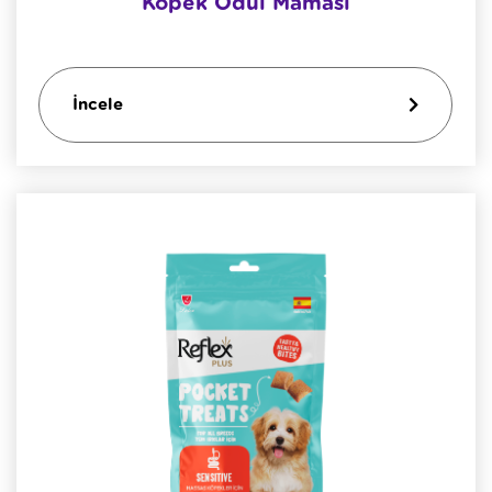
Köpek Ödül Maması
İncele