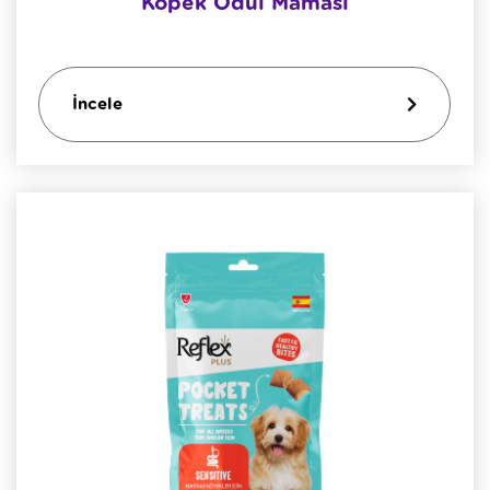
Köpek Ödül Maması
İncele