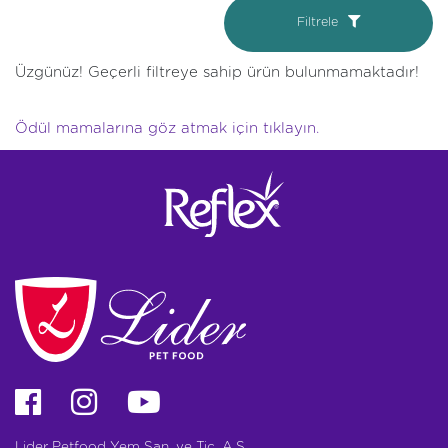
Filtrele
Üzgünüz! Geçerli filtreye sahip ürün bulunmamaktadır!
Ödül mamalarına göz atmak için tıklayın.
Lider Petfood Yem San. ve Tic. A.Ş.