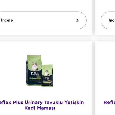
İncele
İnc
eflex Plus Urinary Tavuklu Yetişkin
Refl
Kedi Maması