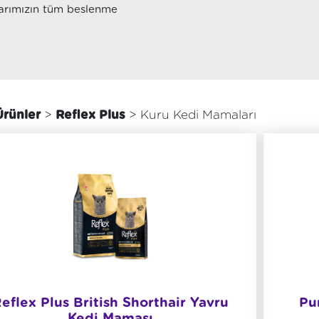
larımızın tüm beslenme
rünler
>
Reflex Plus
> Kuru Kedi Mamaları
eflex Plus British Shorthair Yavru
Pu
Kedi Maması