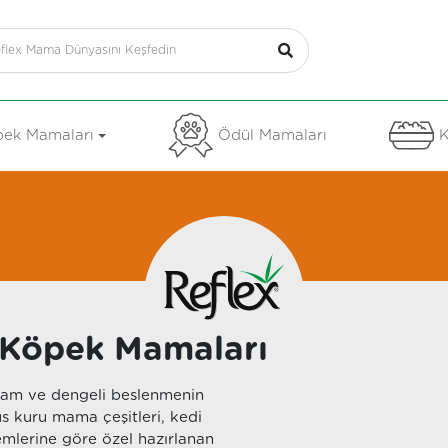
ek Mamaları
Ödül Mamaları
K
e Köpek Mamaları
 tam ve dengeli beslenmenin
us kuru mama çeşitleri, kedi
emlerine göre özel hazırlanan