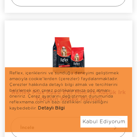
Reflex, içeriklerini ve sunduğu deneyimi geliştirmek
amacıyla cookie'lerden (çerezler) faydalanmaktadır.
Çerezler hakkında detaylı bilgi almak ve tercihlerini
belirlemek için çerez politikalarımıza göz atmanı
Reflex Plus Kuzu Etli Mini Ve Küçük Irk
öneririz. Çerez ayarlarını değiştirmen durumunda
Yetişkin Köpek Maması
reflexmama.com’un bazı özellikleri işlevselliğini
Detaylı Bilgi
kaybedebilir.
Kabul Ediyorum
İncele